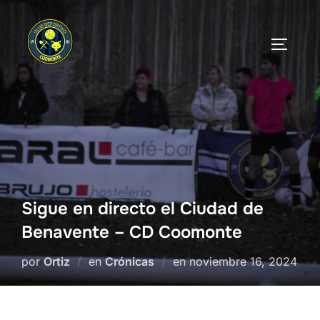
Saltar
al
ALTERN
contenido
Sigue en directo el Ciudad de
Benavente – CD Coomonte
Publicado
por
Ortiz
en
Crónicas
en
noviembre 16, 2024
el