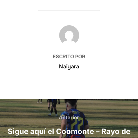
AUTOR DE LA PUBLICACIÓN
ESCRITO POR
Naiyara
Navegación
de
Anterior
Anterior
entradas
Sigue aquí el Coomonte – Rayo de