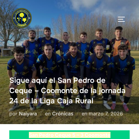
Saltar
al
ALTERN
contenido
Sigue aquí el San Pedro de
Ceque – Coomonte de la jornada
24 de la Liga Caja Rural
Publicado
por
Naiyara
en
Crónicas
en
marzo 7, 2026
el
San Pedro Ceque 5 – 3 Coomonte