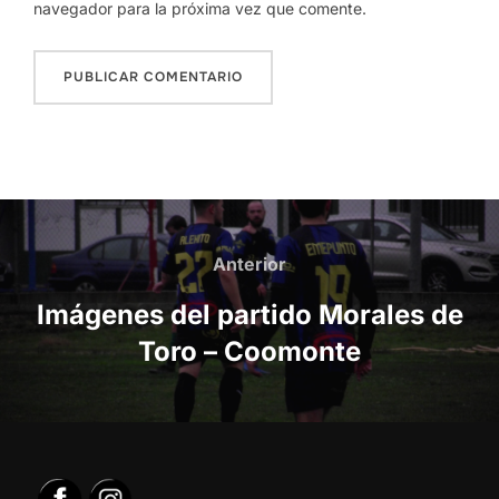
navegador para la próxima vez que comente.
Navegación
de
Anterior
Anterior
entradas
Imágenes del partido Morales de
Toro – Coomonte