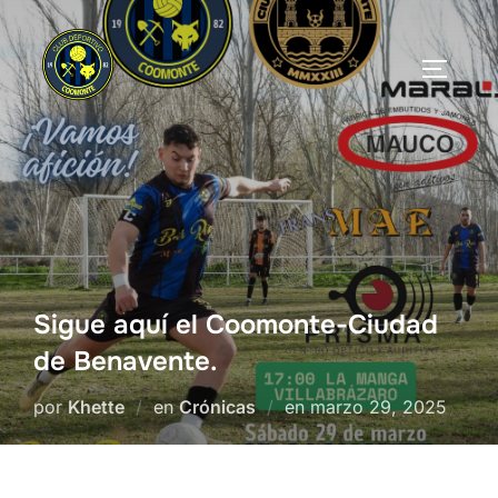
Saltar
al
ALTERN
contenido
Sigue aquí el Coomonte-Ciudad
de Benavente.
Publicado
por
Khette
en
Crónicas
en
marzo 29, 2025
el