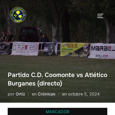
Saltar
al
ALTERN
contenido
Partido C.D. Coomonte vs Atlético
Burganes (directo)
Publicado
por
Ortiz
en
Crónicas
en
octubre 5, 2024
el
MARCADOR