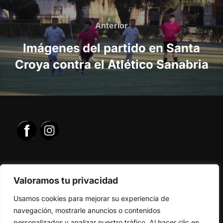
Navegación
de
Anterior
Anterior
entradas
Imágenes del partido en Santa
Croya contra el Atlético Sanabria
Valoramos tu privacidad
Usamos cookies para mejorar su experiencia de
navegación, mostrarle anuncios o contenidos
personalizados y analizar nuestro tráfico. Al hacer clic en