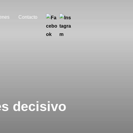
enes
Contacto
s decisivo