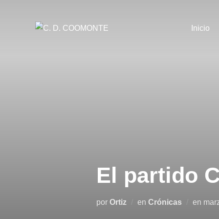
Saltar
al
Inicio
contenido
El partido
Publ
por
Ortiz
en
Crónicas
en
marz
el