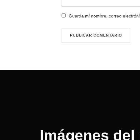
Guarda mi nombre, correo electróni
Navegación
de
entradas
Imágenes del 