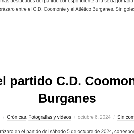
ás destacados del partido correspondiente a la sexta jornada 
brázaro entre el C.D. Coomonte y el Atlético Burganes. Sin go
l partido C.D. Coomont
Burganes
Publicado
z
Crónicas
,
Fotografías y vídeos
octubre 6, 2024
Sin com
el
ázaro en el partido del sábado 5 de octubre de 2024, correspon