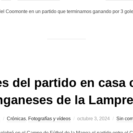
el
del Coomonte en un partido que terminamos ganando por 3 goles 
 del partido en casa c
ganeses de la Lampr
Publicado
z
Crónicas
,
Fotografías y vídeos
octubre 3, 2024
Sin com
el
celebró en el Campo de Fútbol de la Manga el partido entre el