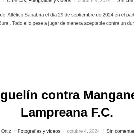
Publicado
z
Crónicas
,
Fotografías y vídeos
octubre 4, 2024
Sin com
el
del Atlético Sanabria el día 29 de septiembre de 2024 en el par
Rural. Todo ello pese a jugar de manera aceptable contra un du
iguelín contra Mangane
Lampreana F.C.
Publicado
r
Ortiz
Fotografías y vídeos
octubre 4, 2024
Sin comentar