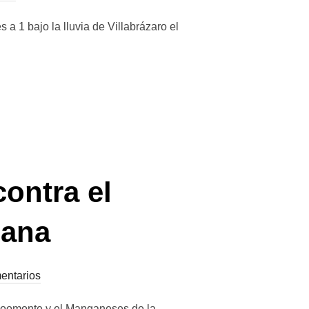
a 1 bajo la lluvia de Villabrázaro el
ontra el
eana
entarios
 Coomonte y el Manganeses de la