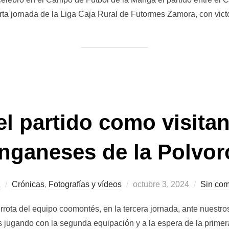
ta jornada de la Liga Caja Rural de Futormes Zamora, con vict
l partido como visitant
nganeses de la Polvor
Publicado
z
Crónicas
,
Fotografías y vídeos
octubre 3, 2024
Sin com
el
rota del equipo coomontés, en la tercera jornada, ante nuestr
 jugando con la segunda equipación y a la espera de la primera