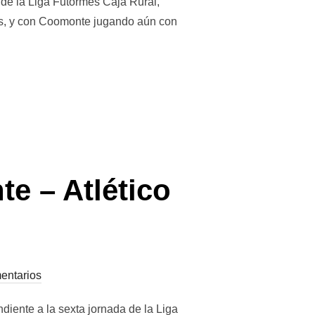
de la Liga Futormes Caja Rural,
les, y con Coomonte jugando aún con
e – Atlético
entarios
diente a la sexta jornada de la Liga