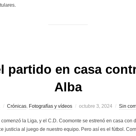
itulares.
 partido en casa cont
Alba
Publicado
z
Crónicas
,
Fotografías y vídeos
octubre 3, 2024
Sin com
el
comenzó la Liga, y el C.D. Coomonte se estrenó en casa con de
e justicia al juego de nuestro equipo. Pero así es el fútbol. Co