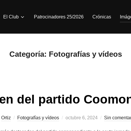
El Club
Patrocinadores 25/2026
Crónicas
Imág
Categoría:
Fotografías y vídeos
en del partido Coomo
Publicado
r
Ortiz
Fotografías y vídeos
octubre 6, 2024
Sin comentar
el