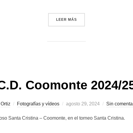
«IMÁGENES DEL PARTIDO 
LEER MÁS
C.D. Coomonte 2024/2
Publicado
r
Ortiz
Fotografías y vídeos
agosto 29, 2024
Sin comenta
el
so Santa Cristina – Coomonte, en el torneo Santa Cristina.