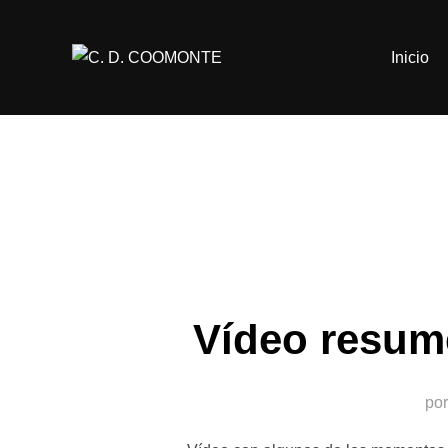
Saltar
al
Inicio
contenido
Vídeo resum
po