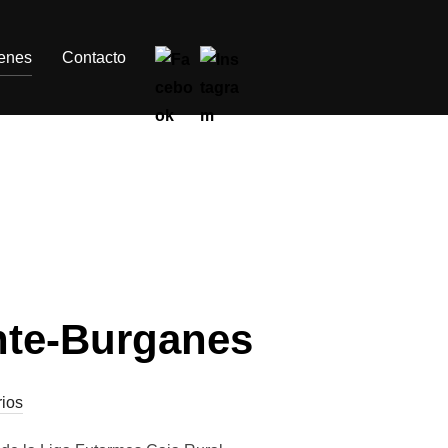
enes
Contacto
nte-Burganes
ios